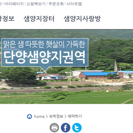
자
마이페이지
쇼핑백보기
주문조회
사이트맵
광정보
샘양지장터
샘양지사랑방
home > 숙박정보 > 예약하기