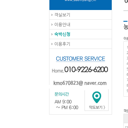
객실보기
이용안내
농
숙박신청
이
이용후기
객
[