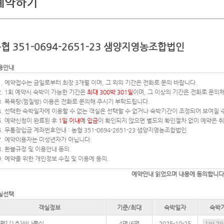
예약하기
협 351-0694-2651-23 샘양지영농조합법인
용안내
1. 예약접수는 금일로부터 최장 3개월 이며, 그 외의 기간은 전화로 문의 바랍니다.
2. 1회 예약시 숙박이 가능한 기간은
최대 300박 301일
이며, 그 이상의 기간은 전화로 문의
3. 목욕탕(찜질방) 이용은 전화로 문의해 주시기 부탁드립니다.
4. 선택한 숙박일자에 이용할 수 없는 객실은 선택할 수 없거나 숙박기간이 조정되어 보여질 
5. 예약신청이 완료된 후
1일 이내에 입금
이 확인되지 않으면 별도의 확인절차 없이 예약은 
6. 무통장입금 계좌번호안내 : 농협 351-0694-2651-23 샘양지영농조합법인
7. 예약이용자는 미성년자가 아닙니다.
8. 환불규정 및 이용안내 동의.
9. 예약을 위한 개인정보 수집 및 이용에 동의.
예약안내
읽었으며 내용에 동의합니다
실선택
객실정보
기준/최대
숙박일자
숙박
7평] [1층]산나물실
4명/6명
2025-10-25