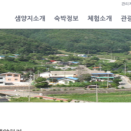
관리
샘양지소개
숙박정보
체험소개
관