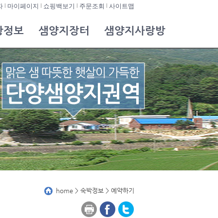
자
마이페이지
쇼핑백보기
주문조회
사이트맵
광정보
샘양지장터
샘양지사랑방
home > 숙박정보 > 예약하기