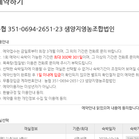
예약하기
협 351-0694-2651-23 샘양지영농조합법인
용안내
1. 예약접수는 금일로부터 최장 3개월 이며, 그 외의 기간은 전화로 문의 바랍니다.
2. 1회 예약시 숙박이 가능한 기간은
최대 300박 301일
이며, 그 이상의 기간은 전화로 문의
3. 목욕탕(찜질방) 이용은 전화로 문의해 주시기 부탁드립니다.
4. 선택한 숙박일자에 이용할 수 없는 객실은 선택할 수 없거나 숙박기간이 조정되어 보여질 
5. 예약신청이 완료된 후
1일 이내에 입금
이 확인되지 않으면 별도의 확인절차 없이 예약은 
6. 무통장입금 계좌번호안내 : 농협 351-0694-2651-23 샘양지영농조합법인
7. 예약이용자는 미성년자가 아닙니다.
8. 환불규정 및 이용안내 동의.
9. 예약을 위한 개인정보 수집 및 이용에 동의.
예약안내
읽었으며 내용에 동의합니다
실선택
객실정보
기준/최대
숙박일자
숙박
7평] [1층]산나물실
4명/6명
2025-10-19