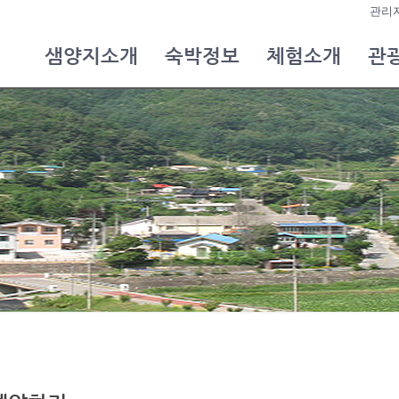
관리
샘양지소개
숙박정보
체험소개
관