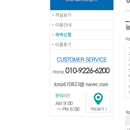
객실보기
이용안내
농
숙박신청
이
이용후기
객
[